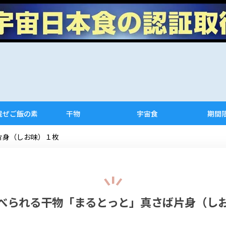
混ぜご飯の素
干物
宇宙食
期間
片身（しお味）１枚
べられる干物「まるとっと」真さば片身（し