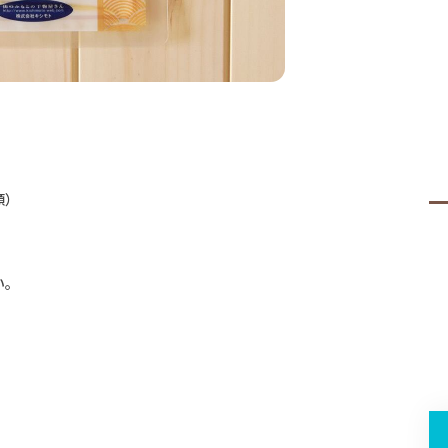
類）
い。