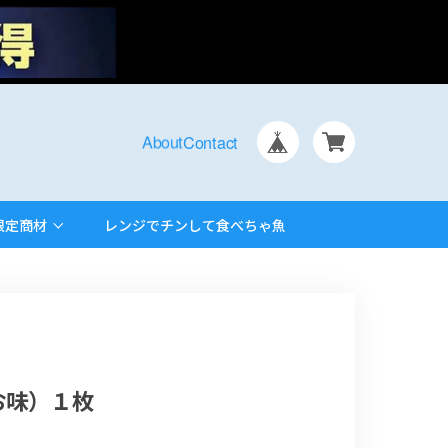
About
Contact
限定商材
レンジでチンして食べちゃ魚
お味）１枚