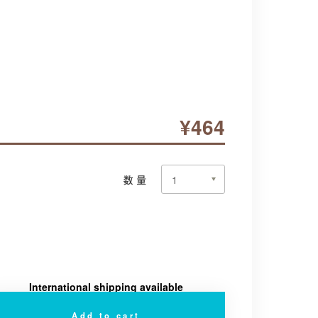
¥464
数量
International shipping available
Add to cart