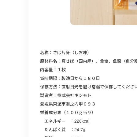
名称：さば片身（しお味）
原材料名：真さば（国内産）、食塩、魚醤（魚介
内容量：１枚
賞味期限：製造日から１８０日
保存方法：直射日光を避け常温で保存してくださ
製造者：株式会社キシモト
愛媛県東温市則之内甲６９３
栄養成分表（１００ｇ当り）
エネルギー ：228kcal
たんぱく質 ：24.7g