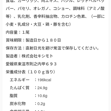
食塩、ガーリック、肉エキス、バジル、レッドベルペッ
パー、パセリ、オレガノ、コショー、調味料（アミノ酸
等）、乳化剤、香辛料抽出物、カロチン色素、（一部に
小麦・乳成分・大豆・鶏・豚を含む）
内容量：１尾
賞味期限：製造日から１８０日
保存方法：直射日光を避け常温で保存してください。
製造者：株式会社キシモト
愛媛県東温市則之内甲６９３
栄養成分表（１００ｇ当り）
エネルギー ：196kcal
たんぱく質 ：24.9g
脂質 ：10.6g
炭水化物 ：0.2g